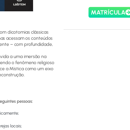
MATRÍCULA
om dicotomias clássicas
penas acessam os conteúdos
ente – com profundidade,
onvida a uma imersão na
dendo o fenômeno religioso
ece a Mística como um eixo
econstrução.
eguintes pessoas:
icamente;​
jas locais;