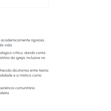
ca academicamente rigorosa,
da vida;
ológico crítico, dando conta
ória da igreja, inclusive no
hecida dicotomia entre teoria
tualidade e a mística como
periência comunitária
leira.