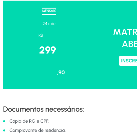
MENSAIS
24x de
MATR
R$
AB
299
INSCR
,90
Documentos necessários:
Cópia de RG e CPF;
Comprovante de residência.