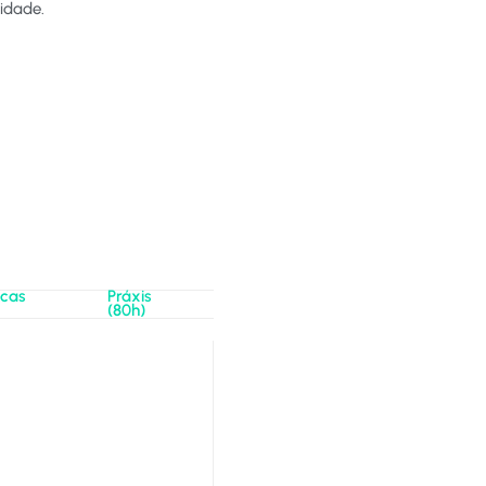
idade.​
icas
Práxis
(80h)